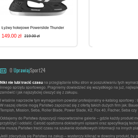
Łyżwy hokejowe Powerslide Thunder
Łyżwy hokejowe TEMPISH
149.00 zł
179.00 zł
219.00 zł
259.00 zł
O
Uprawiaj
Sport24
Nikt nie lubi tracić czasu
na przeglądanie kilku stron w poszukiwaniu tych wymarz
innego sprzętu sportowego. Pragniemy dowiedzieć się wszystkiego na już, najlepi
zamówić i jak najszybciej cieszyć się z zakupu.
I właśnie naprzeciw tym wymaganiom powstał profesjonalny e-katalog sportowy : 
W naszej ofercie mogą Państwo zapoznać się z ofertą takich dużych firm jak: Baue
Tempish, Mission, Seba, Roller Blade, Power Slade, K2, Fox 40, Fischer, Seba czy 
Oddajemy do Państwa dyspozycji niepowtarzalne galerie – gdzie każdy produkt 
przybliżyć i oddalić. Całość opatrzona dokładnymi opisami oraz specyfikacją tech
nie muszą Państwo tracić czasu na szukanie dodatkowych informacji na innych pla
Jeśli zdecydują się Państwo na zakup – wystarczy kliknąć w dowolny produkt, by 