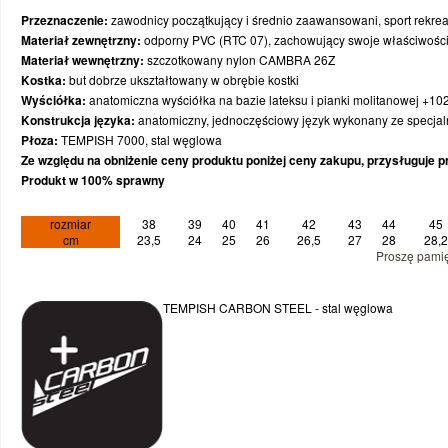
ZAWODNIK POLA
OUTLET
AKCESORIA
ROWERY
PIŁECZKI
STREET HOKEJ
KHT TORUŃ
TEMPISH
Przeznaczenie:
zawodnicy początkujący i średnio zaawansowani, sport rekre
Materiał zewnętrzny:
odporny PVC (RTC 07), zachowujący swoje właściwości 
CZĘŚCI ZAMIENNE
SPRZĘT OCHRONNY
OKULARY
PODKŁADKI POD KOŁA
NHL
BAUER
Materiał wewnętrzny:
szczotkowany nylon CAMBRA 26Z
Kostka:
but dobrze ukształtowany w obrębie kostki
Wyściółka:
anatomiczna wyściółka na bazie lateksu i pianki molitanowej +10
KASKI
TORBY
FUTBOL AMERYKAŃSKI
HKS JETS
USŁUGI SERWISOWE
Konstrukcja języka:
anatomiczny, jednoczęściowy język wykonany ze specja
Płoza:
TEMPISH 7000, stal węglowa
KÓŁKA
BRAMKI
NARCIARSTWO BIEGOWE I ZJAZDOWE
PTH KOZIOŁKI POZNAŃ
PROSHARP
Ze względu na obniżenie ceny produktu poniżej ceny zakupu, przysługuje p
Produkt w 100% sprawny
ŁOŻYSKA
ODZIEŻ
TRENER / SĘDZIA
ŁKH ŁÓDŹ
PŁYN DO DEZYNFEKCJI
rozmiar
38
39
40
41
42
43
44
45
cm
23,5
24
25
26
26,5
27
28
28,2
OCHRANIACZE
OBUWIE
MEDYCYNA SPORTOWA
REPREZENTACJA POLSKI
Proszę pamię
ODZIEŻ
WYPRZEDAŻ
PIŁKA NOŻNA
KOLEKCJE SEZONOWE
TEMPISH CARBON STEEL - stal węglowa
OKULARY SPORTOWE
SIATKÓWKA
GRY I CZĘŚCI ZAMIENNE
TORBY/PLECAKI
WYPRZEDAŻ
PERSONALIZACJA ODZIEŻY