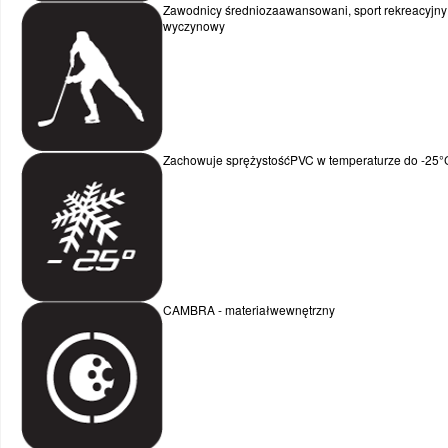
WYPRZEDAŻ
SPORTREBEL CUSTOM
Zawodnicy średniozaawansowani, sport rekreacyjny 
wyczynowy
TURNIEJE
WYPRZEDAŻ
Zachowuje sprężystośćPVC w temperaturze do -25°
CAMBRA - materiałwewnętrzny