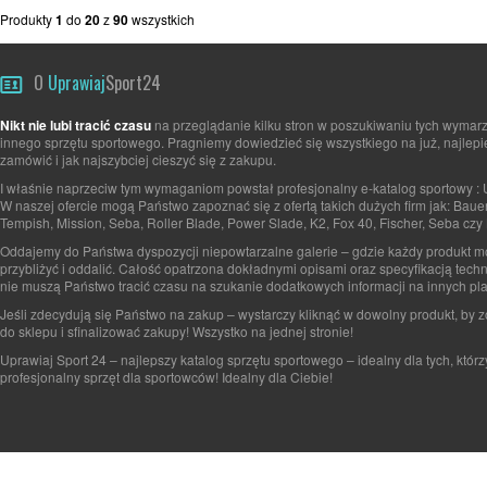
Produkty
1
do
20
z
90
wszystkich
O
Uprawiaj
Sport24
Nikt nie lubi tracić czasu
na przeglądanie kilku stron w poszukiwaniu tych wymarz
innego sprzętu sportowego. Pragniemy dowiedzieć się wszystkiego na już, najlepi
zamówić i jak najszybciej cieszyć się z zakupu.
I właśnie naprzeciw tym wymaganiom powstał profesjonalny e-katalog sportowy : 
W naszej ofercie mogą Państwo zapoznać się z ofertą takich dużych firm jak: Baue
Tempish, Mission, Seba, Roller Blade, Power Slade, K2, Fox 40, Fischer, Seba czy 
Oddajemy do Państwa dyspozycji niepowtarzalne galerie – gdzie każdy produkt 
przybliżyć i oddalić. Całość opatrzona dokładnymi opisami oraz specyfikacją tech
nie muszą Państwo tracić czasu na szukanie dodatkowych informacji na innych pla
Jeśli zdecydują się Państwo na zakup – wystarczy kliknąć w dowolny produkt, by 
do sklepu i sfinalizować zakupy! Wszystko na jednej stronie!
Uprawiaj Sport 24 – najlepszy katalog sprzętu sportowego – idealny dla tych, którz
profesjonalny sprzęt dla sportowców! Idealny dla Ciebie!