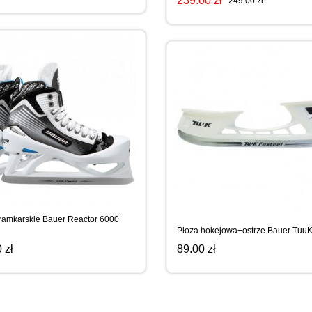
239.00 zł
249.00 zł
ramkarskie Bauer Reactor 6000
Płoza hokejowa+ostrze Bauer TuuK
 zł
89.00 zł