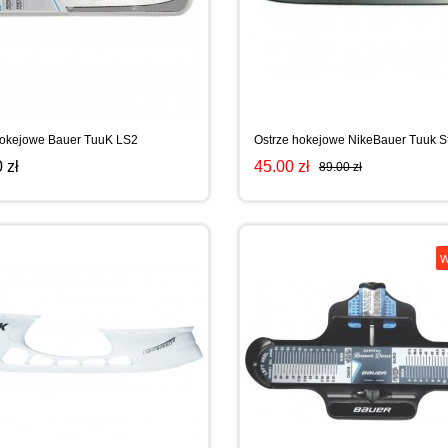
hokejowe Bauer TuuK LS2
Ostrze hokejowe NikeBauer Tuuk St
 zł
45.00 zł
89.00 zł
W