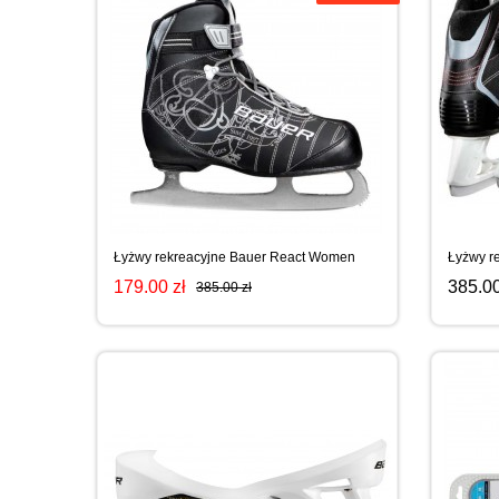
Łyżwy rekreacyjne Bauer React Women
Łyżwy r
179.00 zł
385.00
385.00 zł