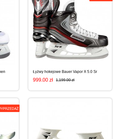
men
Łyżwy hokejowe Bauer Vapor X 5.0 Sr
999.00 zł
1,199.00 zł
YPRZEDAŻ