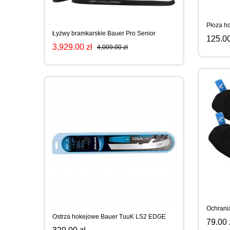
Płoza h
Łyżwy bramkarskie Bauer Pro Senior
125.00
3,929.00 zł
4,009.00 zł
Ochrani
Ostrza hokejowe Bauer TuuK LS2 EDGE
79.00 