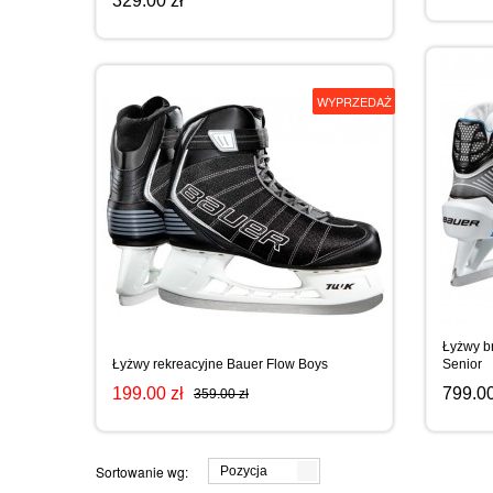
329.00 zł
WYPRZEDAŻ
Łyżwy b
Łyżwy rekreacyjne Bauer Flow Boys
Senior
199.00 zł
799.00
359.00 zł
Sortowanie wg:
Pozycja