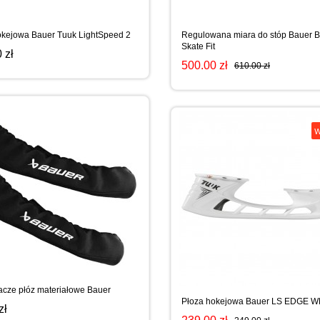
okejowa Bauer Tuuk LightSpeed 2
Regulowana miara do stóp Bauer 
Skate Fit
 zł
500.00 zł
610.00 zł
W
acze płóz materiałowe Bauer
Płoza hokejowa Bauer LS EDGE 
zł