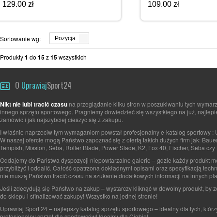
129.00 zł
109.00 zł
Sortowanie wg:
Pozycja
Produkty
1
do
15
z
15
wszystkich
O
Uprawiaj
Sport24
Nikt nie lubi tracić czasu
na przeglądanie kilku stron w poszukiwaniu tych wymarz
innego sprzętu sportowego. Pragniemy dowiedzieć się wszystkiego na już, najlepi
zamówić i jak najszybciej cieszyć się z zakupu.
I właśnie naprzeciw tym wymaganiom powstał profesjonalny e-katalog sportowy : 
W naszej ofercie mogą Państwo zapoznać się z ofertą takich dużych firm jak: Baue
Tempish, Mission, Seba, Roller Blade, Power Slade, K2, Fox 40, Fischer, Seba czy 
Oddajemy do Państwa dyspozycji niepowtarzalne galerie – gdzie każdy produkt 
przybliżyć i oddalić. Całość opatrzona dokładnymi opisami oraz specyfikacją tech
nie muszą Państwo tracić czasu na szukanie dodatkowych informacji na innych pla
Jeśli zdecydują się Państwo na zakup – wystarczy kliknąć w dowolny produkt, by 
do sklepu i sfinalizować zakupy! Wszystko na jednej stronie!
Uprawiaj Sport 24 – najlepszy katalog sprzętu sportowego – idealny dla tych, którz
profesjonalny sprzęt dla sportowców! Idealny dla Ciebie!