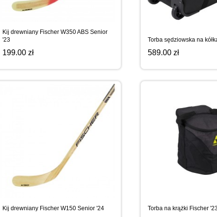
WYPRZEDAŻ
SPORTREBEL CUSTOM
TURNIEJE
Kij drewniany Fischer W350 ABS Senior
'23
Torba sędziowska na kółka
199.00 zł
589.00 zł
WYPRZEDAŻ
Kij drewniany Fischer W150 Senior '24
Torba na krążki Fischer '2