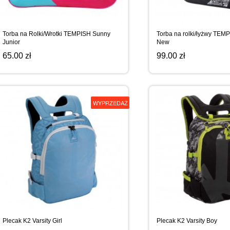
WYPRZEDAŻ
SPORTREBEL CUSTOM
TURNIEJE
Torba na Rolki/Wrotki TEMPISH Sunny
Torba na rolki/łyżwy TEM
Junior
New
65.00 zł
99.00 zł
WYPRZEDAŻ
WYPRZEDAŻ
Plecak K2 Varsity Girl
Plecak K2 Varsity Boy