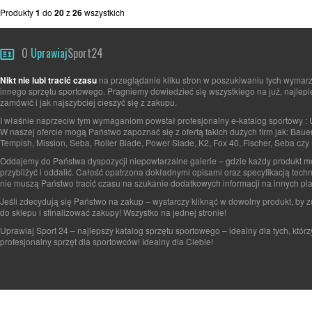
Produkty
1
do
20
z
26
wszystkich
O
Uprawiaj
Sport24
Nikt nie lubi tracić czasu
na przeglądanie kilku stron w poszukiwaniu tych wymarz
innego sprzętu sportowego. Pragniemy dowiedzieć się wszystkiego na już, najlepi
zamówić i jak najszybciej cieszyć się z zakupu.
I właśnie naprzeciw tym wymaganiom powstał profesjonalny e-katalog sportowy : 
W naszej ofercie mogą Państwo zapoznać się z ofertą takich dużych firm jak: Baue
Tempish, Mission, Seba, Roller Blade, Power Slade, K2, Fox 40, Fischer, Seba czy 
Oddajemy do Państwa dyspozycji niepowtarzalne galerie – gdzie każdy produkt 
przybliżyć i oddalić. Całość opatrzona dokładnymi opisami oraz specyfikacją tech
nie muszą Państwo tracić czasu na szukanie dodatkowych informacji na innych pla
Jeśli zdecydują się Państwo na zakup – wystarczy kliknąć w dowolny produkt, by 
do sklepu i sfinalizować zakupy! Wszystko na jednej stronie!
Uprawiaj Sport 24 – najlepszy katalog sprzętu sportowego – idealny dla tych, którz
profesjonalny sprzęt dla sportowców! Idealny dla Ciebie!