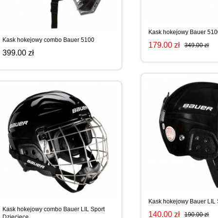
WYPRZEDAŻ
SPORTREBEL CUSTOM
TURNIEJE
Kask hokejowy Bauer 510
Kask hokejowy combo Bauer 5100
179.00 zł
349.00 zł
399.00 zł
WYPRZEDAŻ
Kask hokejowy Bauer LIL 
Kask hokejowy combo Bauer LIL Sport
140.00 zł
190.00 zł
Dziecięce