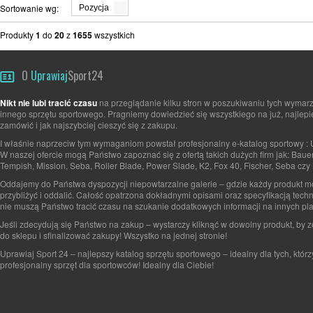
Sortowanie wg:
Pozycja
Produkty
1
do
20
z
1655
wszystkich
O
Uprawiaj
Sport24
Nikt nie lubi tracić czasu
na przeglądanie kilku stron w poszukiwaniu tych wymarz
innego sprzętu sportowego. Pragniemy dowiedzieć się wszystkiego na już, najlepi
zamówić i jak najszybciej cieszyć się z zakupu.
I właśnie naprzeciw tym wymaganiom powstał profesjonalny e-katalog sportowy : 
W naszej ofercie mogą Państwo zapoznać się z ofertą takich dużych firm jak: Baue
Tempish, Mission, Seba, Roller Blade, Power Slade, K2, Fox 40, Fischer, Seba czy 
Oddajemy do Państwa dyspozycji niepowtarzalne galerie – gdzie każdy produkt 
przybliżyć i oddalić. Całość opatrzona dokładnymi opisami oraz specyfikacją tech
nie muszą Państwo tracić czasu na szukanie dodatkowych informacji na innych pla
Jeśli zdecydują się Państwo na zakup – wystarczy kliknąć w dowolny produkt, by 
do sklepu i sfinalizować zakupy! Wszystko na jednej stronie!
Uprawiaj Sport 24 – najlepszy katalog sprzętu sportowego – idealny dla tych, którz
profesjonalny sprzęt dla sportowców! Idealny dla Ciebie!