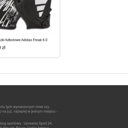
ki futbolowe Adidas Freak 6.0
 zł
aniu tych wymarzonych rolek czy
na już, najlepiej w jednym miejscu -
log sportowy : Uprawiaj Sport 24.
h firm jak: Bauer, Under Armour,