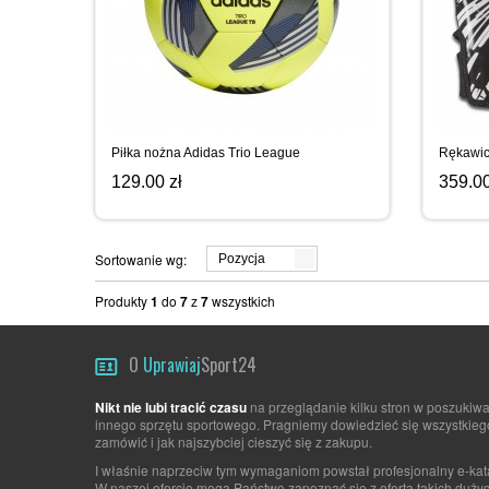
Piłka nożna Adidas Trio League
Rękawicz
129.00 zł
359.00
Sortowanie wg:
Pozycja
Produkty
1
do
7
z
7
wszystkich
O
Uprawiaj
Sport24
Nikt nie lubi tracić czasu
na przeglądanie kilku stron w poszukiw
innego sprzętu sportowego. Pragniemy dowiedzieć się wszystkiego 
zamówić i jak najszybciej cieszyć się z zakupu.
I właśnie naprzeciw tym wymaganiom powstał profesjonalny e-kata
W naszej ofercie mogą Państwo zapoznać się z ofertą takich dużyc