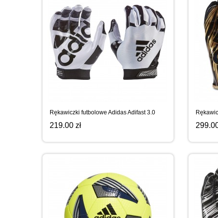
Rękawiczki futbolowe Adidas Adifast 3.0
Rękawic
219.00 zł
299.00