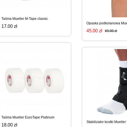
WYPRZEDAŻ
SPORTREBEL CUSTOM
TURNIEJE
Taśma Mueller M-Tape classic
Opaska podkolanowa Mue
17.00 zł
45.00 zł
69.00 zł
WYPRZEDAŻ
Taśma Mueller EuroTape Platinum
Stabilizator kostki Muelle
18.00 zł