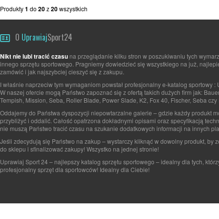
Produkty
1
do
20
z
20
wszystkich
O
Uprawiaj
Sport24
Nikt nie lubi tracić czasu
na przeglądanie kilku stron w poszukiwaniu tych wymarz
innego sprzętu sportowego. Pragniemy dowiedzieć się wszystkiego na już, najlepi
zamówić i jak najszybciej cieszyć się z zakupu.
I właśnie naprzeciw tym wymaganiom powstał profesjonalny e-katalog sportowy : 
W naszej ofercie mogą Państwo zapoznać się z ofertą takich dużych firm jak: Baue
Tempish, Mission, Seba, Roller Blade, Power Slade, K2, Fox 40, Fischer, Seba czy 
Oddajemy do Państwa dyspozycji niepowtarzalne galerie – gdzie każdy produkt 
przybliżyć i oddalić. Całość opatrzona dokładnymi opisami oraz specyfikacją tech
nie muszą Państwo tracić czasu na szukanie dodatkowych informacji na innych pla
Jeśli zdecydują się Państwo na zakup – wystarczy kliknąć w dowolny produkt, by 
do sklepu i sfinalizować zakupy! Wszystko na jednej stronie!
Uprawiaj Sport 24 – najlepszy katalog sprzętu sportowego – idealny dla tych, którz
profesjonalny sprzęt dla sportowców! Idealny dla Ciebie!