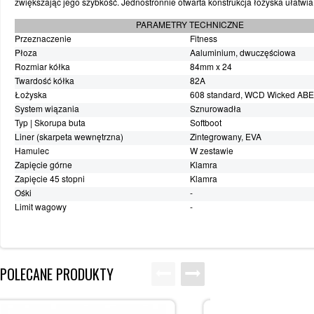
zwiększając jego szybkość. Jednostronnie otwarta konstrukcja łożyska ułatwi
WYPRZEDAŻ
SPORTREBEL CUSTOM
PARAMETRY TECHNICZNE
Przeznaczenie
Fitness
TURNIEJE
Płoza
Aaluminium, dwuczęściowa
Rozmiar kółka
84mm x 24
WYPRZEDAŻ
Twardość kółka
82A
Łożyska
608 standard, WCD Wicked AB
System wiązania
Sznurowadła
Typ | Skorupa buta
Softboot
Liner (skarpeta wewnętrzna)
Zintegrowany, EVA
Hamulec
W zestawie
Zapięcie górne
Klamra
Zapięcie 45 stopni
Klamra
Ośki
-
Limit wagowy
-
POLECANE PRODUKTY