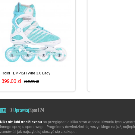
Rolki TEMPISH Wire 3.0 Lady
Rolki TEMPISH HX 1.6 La
399.00 zł
449.00 zł
659.00 zł
649.00 zł
O
Uprawiaj
Sport24
Nikt nie lubi tracić czasu
na przeglądanie kilku stron w poszukiwaniu tych wymarz
innego sprzętu sportowego. Pragniemy dowiedzieć się wszystkiego na już, najlepi
zamówić i jak najszybciej cieszyć się z zakupu.