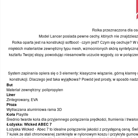
ZAWODNIK POLA
OUTLET
AKCESORIA
ROWERY
PIŁECZKI
STREET HOKEJ
KHT TORUŃ
TEMPISH
CZĘŚCI ZAMIENNE
SPRZĘT OCHRONNY
OKULARY
PODKŁADKI POD KOŁA
NHL
BAUER
Rolka przeznaczona dla osó
KASKI
TORBY
FUTBOL AMERYKAŃSKI
HKS JETS
USŁUGI SERWISOWE
Model Lancer posiada pewne cechy, których nie znajdzies
Rolka oparta jest na konstrukcji softboot - czym jest? Czym się cechuje? W s
KÓŁKA
BRAMKI
NARCIARSTWO BIEGOWE I ZJAZDOWE
PTH KOZIOŁKI POZNAŃ
PROSHARP
miękkich materiałów zewnętrzny typu mesh, wzmocnionych skórą syntetyczną, 
kształtu Twojej stopy, powodując niesamowite uczucie wygody, co w połączen
ŁOŻYSKA
ODZIEŻ
TRENER / SĘDZIA
ŁKH ŁÓDŹ
PŁYN DO DEZYNFEKCJI
System zapinania opiera się o 3 elementy: klasyczne wiązanie, górną klamrę na
OCHRANIACZE
OBUWIE
MEDYCYNA SPORTOWA
REPREZENTACJA POLSKI
konstrukcji. Dlaczego jest taka wyjątkowa? Powód jest prosty, w sposób na
But
Materiał zewnętrzny: polipropylen
ODZIEŻ
WYPRZEDAŻ
PIŁKA NOŻNA
KOLEKCJE SEZONOWE
Liner
Zintegrowany, EVA
Płoza
Wytłaczana aluminiowa rama 3D
OKULARY SPORTOWE
SIATKÓWKA
GRY I CZĘŚCI ZAMIENNE
Koła
Playlife
Średnio twarde koła dla przyjemnego połączenia prędkości, tłumienia i trwałoś
Łożyska: Wicked ABEC 7
TORBY/PLECAKI
WYPRZEDAŻ
PERSONALIZACJA ODZIEŻY
Łożyska Wicked - Abec 7 to idealne połączenie jakości z przystępną ceną. Świ
7 kulek ze stali chromowanej zamknięte w nylonowym koszu i przykryte gumow