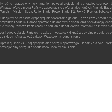
I właśnie naprzeciw tym wymaganiom powstał profesjonalny e-katalog sportowy : 
W naszej ofercie mogą Państwo zapoznać się z ofertą takich dużych firm jak: Baue
Tempish, Mission, Seba, Roller Blade, Power Slade, K2, Fox 40, Fischer, Seba czy 
Oddajemy do Państwa dyspozycji niepowtarzalne galerie – gdzie każdy produkt 
przybliżyć i oddalić. Całość opatrzona dokładnymi opisami oraz specyfikacją tech
nie muszą Państwo tracić czasu na szukanie dodatkowych informacji na innych pla
Jeśli zdecydują się Państwo na zakup – wystarczy kliknąć w dowolny produkt, by 
do sklepu i sfinalizować zakupy! Wszystko na jednej stronie!
Uprawiaj Sport 24 – najlepszy katalog sprzętu sportowego – idealny dla tych, którz
profesjonalny sprzęt dla sportowców! Idealny dla Ciebie!