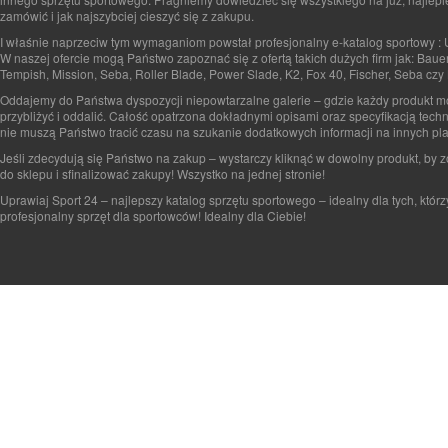
zamówić i jak najszybciej cieszyć się z zakupu.
I właśnie naprzeciw tym wymaganiom powstał profesjonalny e-katalog sportowy : 
W naszej ofercie mogą Państwo zapoznać się z ofertą takich dużych firm jak: Baue
Tempish, Mission, Seba, Roller Blade, Power Slade, K2, Fox 40, Fischer, Seba czy 
Oddajemy do Państwa dyspozycji niepowtarzalne galerie – gdzie każdy produkt 
przybliżyć i oddalić. Całość opatrzona dokładnymi opisami oraz specyfikacją tech
nie muszą Państwo tracić czasu na szukanie dodatkowych informacji na innych pla
Jeśli zdecydują się Państwo na zakup – wystarczy kliknąć w dowolny produkt, by 
do sklepu i sfinalizować zakupy! Wszystko na jednej stronie!
Uprawiaj Sport 24 – najlepszy katalog sprzętu sportowego – idealny dla tych, którz
profesjonalny sprzęt dla sportowców! Idealny dla Ciebie!