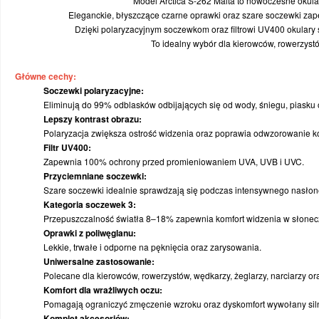
ZAWODNIK POLA
OUTLET
AKCESORIA
ROWERY
PIŁECZKI
STREET HOKEJ
KHT TORUŃ
TEMPISH
Model Arctica S-262 Malta to nowoczesne okula
Eleganckie, błyszczące czarne oprawki oraz szare soczewki zap
Dzięki polaryzacyjnym soczewkom oraz filtrowi UV400 okulary
CZĘŚCI ZAMIENNE
SPRZĘT OCHRONNY
OKULARY
PODKŁADKI POD KOŁA
NHL
BAUER
To idealny wybór dla kierowców, rowerzyst
KASKI
TORBY
FUTBOL AMERYKAŃSKI
HKS JETS
USŁUGI SERWISOWE
Główne cechy:
Soczewki polaryzacyjne:
Eliminują do 99% odblasków odbijających się od wody, śniegu, piasku 
KÓŁKA
BRAMKI
NARCIARSTWO BIEGOWE I ZJAZDOWE
PTH KOZIOŁKI POZNAŃ
PROSHARP
Lepszy kontrast obrazu:
Polaryzacja zwiększa ostrość widzenia oraz poprawia odwzorowanie k
ŁOŻYSKA
ODZIEŻ
TRENER / SĘDZIA
ŁKH ŁÓDŹ
PŁYN DO DEZYNFEKCJI
Filtr UV400:
Zapewnia 100% ochrony przed promieniowaniem UVA, UVB i UVC.
Przyciemniane soczewki:
OCHRANIACZE
OBUWIE
MEDYCYNA SPORTOWA
REPREZENTACJA POLSKI
Szare soczewki idealnie sprawdzają się podczas intensywnego nasłon
Kategoria soczewek 3:
ODZIEŻ
WYPRZEDAŻ
PIŁKA NOŻNA
KOLEKCJE SEZONOWE
Przepuszczalność światła 8–18% zapewnia komfort widzenia w słonec
Oprawki z poliwęglanu:
Lekkie, trwałe i odporne na pęknięcia oraz zarysowania.
OKULARY SPORTOWE
SIATKÓWKA
GRY I CZĘŚCI ZAMIENNE
Uniwersalne zastosowanie:
Polecane dla kierowców, rowerzystów, wędkarzy, żeglarzy, narciarzy o
TORBY/PLECAKI
WYPRZEDAŻ
PERSONALIZACJA ODZIEŻY
Komfort dla wrażliwych oczu:
Pomagają ograniczyć zmęczenie wzroku oraz dyskomfort wywołany sil
Komplet akcesoriów: