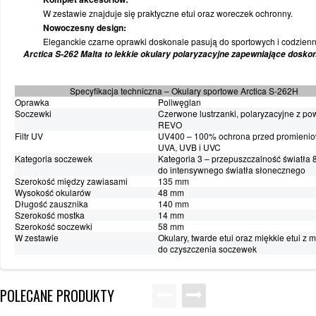
WYPRZEDAŻ
SPORTREBEL CUSTOM
W zestawie znajduje się praktyczne etui oraz woreczek ochronny.
Nowoczesny design:
Eleganckie czarne oprawki doskonale pasują do sportowych i codziennyc
TURNIEJE
Arctica S-262 Malta to lekkie okulary polaryzacyjne zapewniające dosk
WYPRZEDAŻ
Specyfikacja techniczna – Okulary sportowe Arctica S-262H
Oprawka
Poliwęglan
Soczewki
Czerwone lustrzanki, polaryzacyjne z po
REVO
Filtr UV
UV400 – 100% ochrona przed promieni
UVA, UVB i UVC
Kategoria soczewek
Kategoria 3 – przepuszczalność światła
do intensywnego światła słonecznego
Szerokość między zawiasami
135 mm
Wysokość okularów
48 mm
Długość zausznika
140 mm
Szerokość mostka
14 mm
Szerokość soczewki
58 mm
W zestawie
Okulary, twarde etui oraz miękkie etui z m
do czyszczenia soczewek
POLECANE PRODUKTY