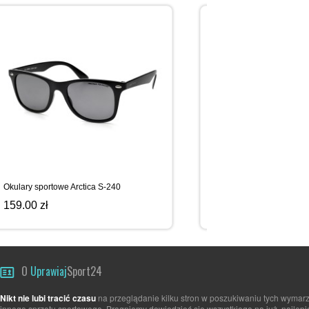
Okulary sportowe Arctica S-240
Okulary sportowe Arctica 
159.00 zł
159.00 zł
O
Uprawiaj
Sport24
Nikt nie lubi tracić czasu
na przeglądanie kilku stron w poszukiwaniu tych wymarz
innego sprzętu sportowego. Pragniemy dowiedzieć się wszystkiego na już, najlepi