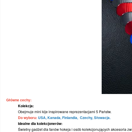
WYPRZEDAŻ
SPORTREBEL CUSTOM
TURNIEJE
WYPRZEDAŻ
Główne cechy:
Kolekcja:
Obejmuje mini kije inspirowane reprezentacjami 5 Państw.
Do wyboru:
USA, Kanada, Finlandia, Czechy, Słowacja.
Idealne dla kolekcjonerów:
Świetny gadżet dla fanów hokeja i osób kolekcjonujących akcesoria z