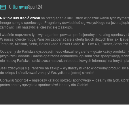
O
Uprawiaj
Sport24
Nikt nie lubi tracić czasu
na przeglądanie kilku stron w poszukiwaniu tych wymarz
innego sprzętu sportowego. Pragniemy dowiedzieć się wszystkiego na już, najlepi
zamówić i jak najszybciej cieszyć się z zakupu.
I właśnie naprzeciw tym wymaganiom powstał profesjonalny e-katalog sportowy : 
W naszej ofercie mogą Państwo zapoznać się z ofertą takich dużych firm jak: Baue
Tempish, Mission, Seba, Roller Blade, Power Slade, K2, Fox 40, Fischer, Seba czy 
Oddajemy do Państwa dyspozycji niepowtarzalne galerie – gdzie każdy produkt 
przybliżyć i oddalić. Całość opatrzona dokładnymi opisami oraz specyfikacją tech
nie muszą Państwo tracić czasu na szukanie dodatkowych informacji na innych pla
Jeśli zdecydują się Państwo na zakup – wystarczy kliknąć w dowolny produkt, by 
do sklepu i sfinalizować zakupy! Wszystko na jednej stronie!
Uprawiaj Sport 24 – najlepszy katalog sprzętu sportowego – idealny dla tych, którz
profesjonalny sprzęt dla sportowców! Idealny dla Ciebie!